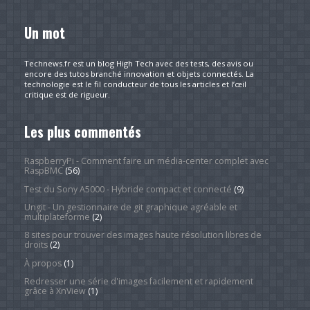
Un mot
Technews.fr est un blog High Tech avec des tests, des avis ou
encore des tutos branché innovation et objets connectés. La
technologie est le fil conducteur de tous les articles et l’œil
critique est de rigueur.
Les plus commentés
RaspberryPi - Comment faire un média-center complet avec
RaspBMC
(56)
Test du Sony A5000 - Hybride compact et connecté
(9)
Ungit - Un gestionnaire de git graphique agréable et
multiplateforme
(2)
8 sites pour trouver des images haute résolution libres de
droits
(2)
À propos
(1)
Redresser une série d'images facilement et rapidement
grâce à XnView
(1)