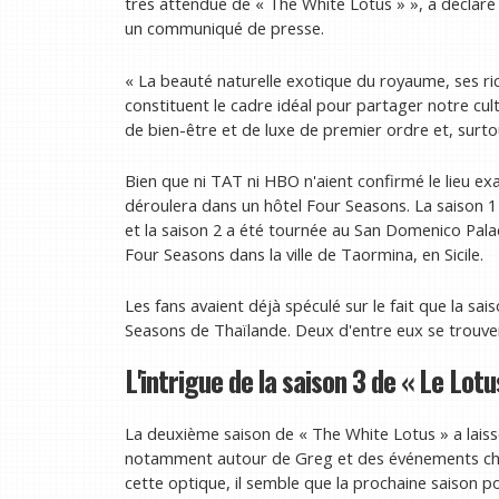
très attendue de « The White Lotus » », a déclar
un communiqué de presse.
« La beauté naturelle exotique du royaume, ses ric
constituent le cadre idéal pour partager notre cult
de bien-être et de luxe de premier ordre et, surtou
Bien que ni TAT ni HBO n'aient confirmé le lieu e
déroulera dans un hôtel Four Seasons. La saison 
et la saison 2 a été tournée au San Domenico Palac
Four Seasons dans la ville de Taormina, en Sicile.
Les fans avaient déjà spéculé sur le fait que la sa
Seasons de Thaïlande. Deux d'entre eux se trouve
L'intrigue de la saison 3 de « Le Lotus
La deuxième saison de « The White Lotus » a lais
notamment autour de Greg et des événements cho
cette optique, il semble que la prochaine saison p