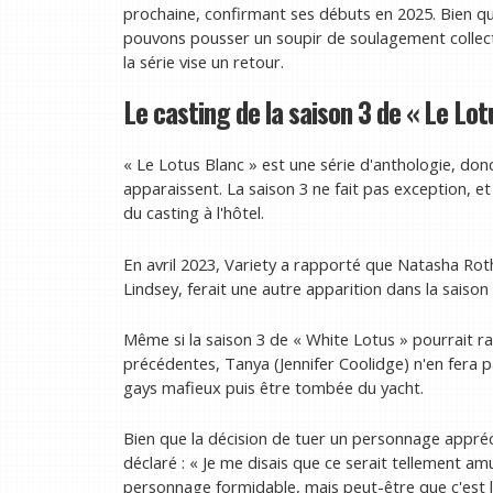
prochaine, confirmant ses débuts en 2025. Bien qu'
pouvons pousser un soupir de soulagement collecti
la série vise un retour.
Le casting de la saison 3 de « Le Lot
« Le Lotus Blanc » est une série d'anthologie, do
apparaissent. La saison 3 ne fait pas exception, 
du casting à l'hôtel.
En avril 2023, Variety a rapporté que Natasha Rothw
Lindsey, ferait une autre apparition dans la saison 
Même si la saison 3 de « White Lotus » pourrait 
précédentes, Tanya (Jennifer Coolidge) n'en fera pa
gays mafieux puis être tombée du yacht.
Bien que la décision de tuer un personnage appréc
déclaré : « Je me disais que ce serait tellement a
personnage formidable, mais peut-être que c'est l