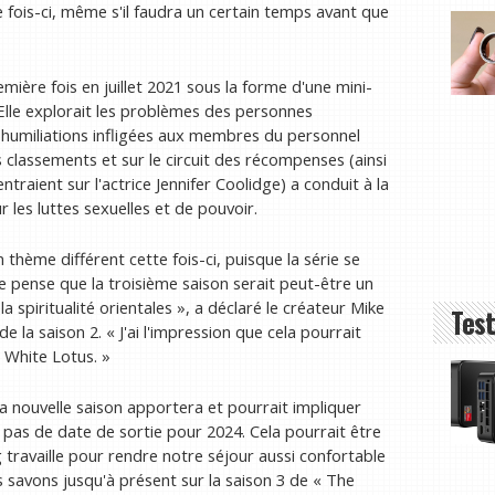
 fois-ci, même s'il faudra un certain temps avant que
mière fois en juillet 2021 sous la forme d'une mini-
Elle explorait les problèmes des personnes
es humiliations infligées aux membres du personnel
es classements et sur le circuit des récompenses (ainsi
aient sur l'actrice Jennifer Coolidge) a conduit à la
sur les luttes sexuelles et de pouvoir.
 thème différent cette fois-ci, puisque la série se
Je pense que la troisième saison serait peut-être un
la spiritualité orientales », a déclaré le créateur Mike
Test
e la saison 2. « J'ai l'impression que cela pourrait
à White Lotus. »
 nouvelle saison apportera et pourrait impliquer
 pas de date de sortie pour 2024. Cela pourrait être
ng travaille pour rendre notre séjour aussi confortable
s savons jusqu'à présent sur la saison 3 de « The