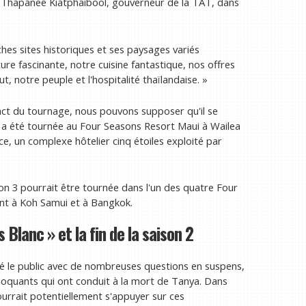
é Thapanee Kiatphaibool, gouverneur de la TAT, dans
hes sites historiques et ses paysages variés
ure fascinante, notre cuisine fantastique, nos offres
t, notre peuple et l'hospitalité thaïlandaise. »
xact du tournage, nous pouvons supposer qu'il se
1 a été tournée au Four Seasons Resort Maui à Wailea
e, un complexe hôtelier cinq étoiles exploité par
ison 3 pourrait être tournée dans l'un des quatre Four
nt à Koh Samui et à Bangkok.
 Blanc » et la fin de la saison 2
sé le public avec de nombreuses questions en suspens,
quants qui ont conduit à la mort de Tanya. Dans
ourrait potentiellement s'appuyer sur ces