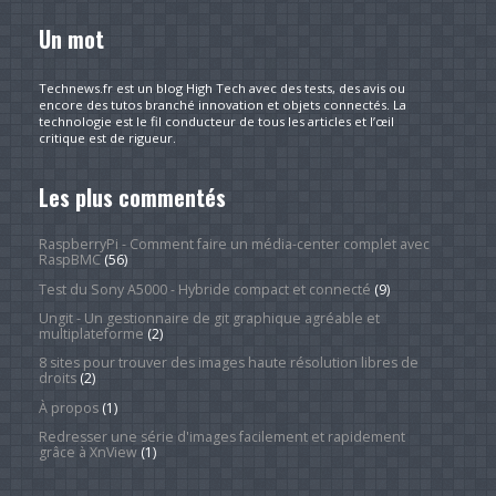
Un mot
Technews.fr est un blog High Tech avec des tests, des avis ou
encore des tutos branché innovation et objets connectés. La
technologie est le fil conducteur de tous les articles et l’œil
critique est de rigueur.
Les plus commentés
RaspberryPi - Comment faire un média-center complet avec
RaspBMC
(56)
Test du Sony A5000 - Hybride compact et connecté
(9)
Ungit - Un gestionnaire de git graphique agréable et
multiplateforme
(2)
8 sites pour trouver des images haute résolution libres de
droits
(2)
À propos
(1)
Redresser une série d'images facilement et rapidement
grâce à XnView
(1)