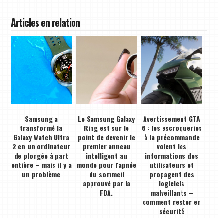
Articles en relation
Samsung a
Le Samsung Galaxy
Avertissement GTA
transformé la
Ring est sur le
6 : les escroqueries
Galaxy Watch Ultra
point de devenir le
à la précommande
2 en un ordinateur
premier anneau
volent les
de plongée à part
intelligent au
informations des
entière – mais il y a
monde pour l'apnée
utilisateurs et
un problème
du sommeil
propagent des
approuvé par la
logiciels
FDA.
malveillants –
comment rester en
sécurité