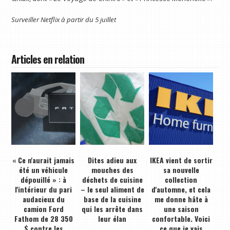
Surveiller
Netflix
à partir du 5 juillet
Articles en relation
« Ce n'aurait jamais
Dites adieu aux
IKEA vient de sortir
été un véhicule
mouches des
sa nouvelle
dépouillé » : à
déchets de cuisine
collection
l'intérieur du pari
– le seul aliment de
d'automne, et cela
audacieux du
base de la cuisine
me donne hâte à
camion Ford
qui les arrête dans
une saison
Fathom de 28 350
leur élan
confortable. Voici
$ contre les
ce que je vais