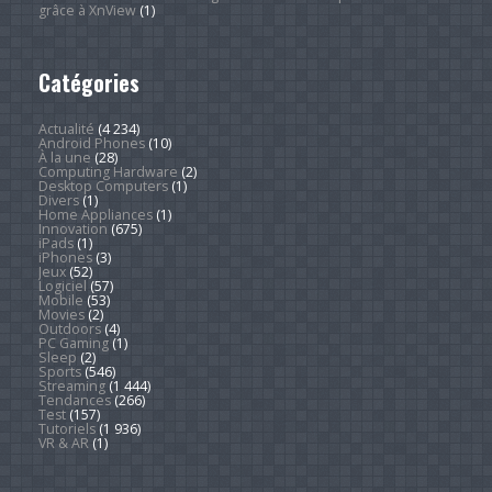
grâce à XnView
(1)
Catégories
Actualité
(4 234)
Android Phones
(10)
À la une
(28)
Computing Hardware
(2)
Desktop Computers
(1)
Divers
(1)
Home Appliances
(1)
Innovation
(675)
iPads
(1)
iPhones
(3)
Jeux
(52)
Logiciel
(57)
Mobile
(53)
Movies
(2)
Outdoors
(4)
PC Gaming
(1)
Sleep
(2)
Sports
(546)
Streaming
(1 444)
Tendances
(266)
Test
(157)
Tutoriels
(1 936)
VR & AR
(1)