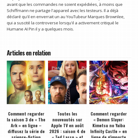
avant que les commandes ne soient expédiées, à moins que
Schiffmann ne partage l'appareil avec les testeurs. Il a déjà
déclaré qu'il en enverrait un au YouTubeur Marques Brownlee,
qui a suscité la controverse lorsqu'il a activement critiqué le
Humane AI Pin il y a quelques mois.
Articles en relation
Comment regarder
Toutes les
Comment regarder
la saison 3 de « The
nouveautés sur
« Demon Slayer:
Ark » en ligne –
Apple TV en août
Kimetsu no Yaiba
diffusez la série de
2026 : saison 4 de
Infinity Castle » en
science-fiction
« Ted Lasso » et
ligne de n'importe