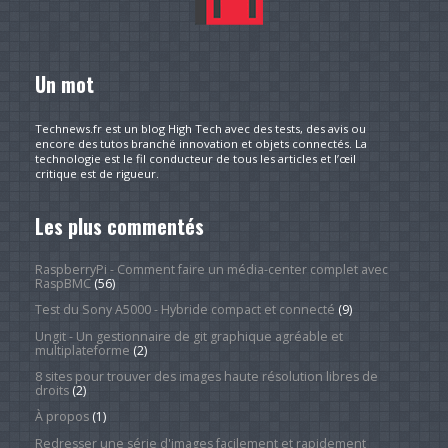
Un mot
Technews.fr est un blog High Tech avec des tests, des avis ou
encore des tutos branché innovation et objets connectés. La
technologie est le fil conducteur de tous les articles et l’œil
critique est de rigueur.
Les plus commentés
RaspberryPi - Comment faire un média-center complet avec
RaspBMC
(56)
Test du Sony A5000 - Hybride compact et connecté
(9)
Ungit - Un gestionnaire de git graphique agréable et
multiplateforme
(2)
8 sites pour trouver des images haute résolution libres de
droits
(2)
À propos
(1)
Redresser une série d'images facilement et rapidement