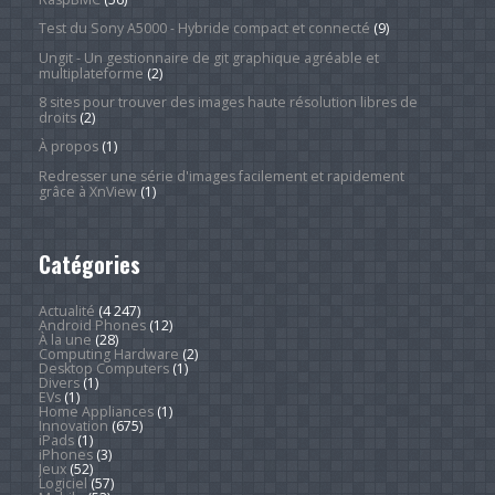
Test du Sony A5000 - Hybride compact et connecté
(9)
Ungit - Un gestionnaire de git graphique agréable et
multiplateforme
(2)
8 sites pour trouver des images haute résolution libres de
droits
(2)
À propos
(1)
Redresser une série d'images facilement et rapidement
grâce à XnView
(1)
Catégories
Actualité
(4 247)
Android Phones
(12)
À la une
(28)
Computing Hardware
(2)
Desktop Computers
(1)
Divers
(1)
EVs
(1)
Home Appliances
(1)
Innovation
(675)
iPads
(1)
iPhones
(3)
Jeux
(52)
Logiciel
(57)