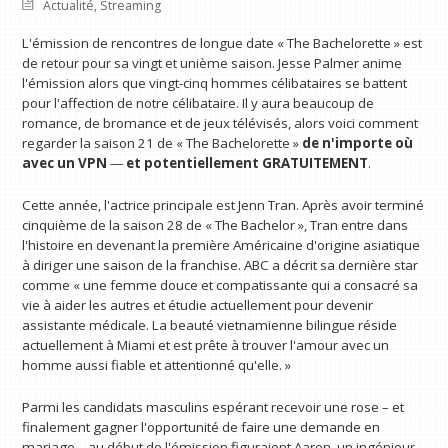
Actualité
,
Streaming
L'émission de rencontres de longue date « The Bachelorette » est
de retour pour sa vingt et unième saison. Jesse Palmer anime
l'émission alors que vingt-cinq hommes célibataires se battent
pour l'affection de notre célibataire. Il y aura beaucoup de
romance, de bromance et de jeux télévisés, alors voici comment
regarder la saison 21 de « The Bachelorette »
de n'importe où
avec un VPN
—
et potentiellement GRATUITEMENT
.
Cette année, l'actrice principale est Jenn Tran. Après avoir terminé
cinquième de la saison 28 de « The Bachelor », Tran entre dans
l'histoire en devenant la première Américaine d'origine asiatique
à diriger une saison de la franchise. ABC a décrit sa dernière star
comme « une femme douce et compatissante qui a consacré sa
vie à aider les autres et étudie actuellement pour devenir
assistante médicale. La beauté vietnamienne bilingue réside
actuellement à Miami et est prête à trouver l'amour avec un
homme aussi fiable et attentionné qu'elle. »
Parmi les candidats masculins espérant recevoir une rose – et
finalement gagner l'opportunité de faire une demande en
mariage – au début de l'émission figuraient Aaron, un ingénieur