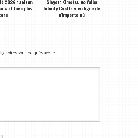
ût 2026 : saison
Slayer: Kimetsu no Yaiba
o » et bien plus
Infinity Castle » en ligne de
core
n'importe où
igatoires sont indiqués avec
*