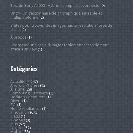
Test du Sony A5000 - Hybride compact et connecté
(9)
Ungit - Un gestionnaire de git graphique agréable et
multiplateforme
(2)
8 sites pour trouver des images haute résolution libres de
droits
(2)
À propos
(1)
Redresser une série d'images facilement et rapidement
grâce à XnView
(1)
Catégories
Actualité
(4 247)
Android Phones
(12)
À la une
(28)
Computing Hardware
(2)
Desktop Computers
(1)
Divers
(1)
EVs
(1)
Home Appliances
(1)
Innovation
(675)
iPads
(1)
iPhones
(3)
Jeux
(52)
Logiciel
(57)
Mobile
(53)