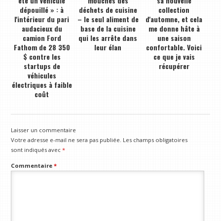
été un véhicule
mouches des
sa nouvelle
dépouillé » : à
déchets de cuisine
collection
l'intérieur du pari
– le seul aliment de
d'automne, et cela
audacieux du
base de la cuisine
me donne hâte à
camion Ford
qui les arrête dans
une saison
Fathom de 28 350
leur élan
confortable. Voici
$ contre les
ce que je vais
startups de
récupérer
véhicules
électriques à faible
coût
Laisser un commentaire
Votre adresse e-mail ne sera pas publiée.
Les champs obligatoires
sont indiqués avec
*
Commentaire
*