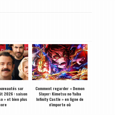
ouveautés sur
Comment regarder « Demon
ût 2026 : saison
Slayer: Kimetsu no Yaiba
o » et bien plus
Infinity Castle » en ligne de
core
n'importe où