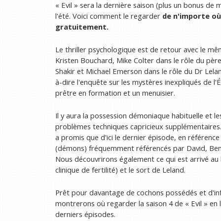
« Evil » sera la dernière saison (plus un bonus de 
l'été. Voici comment le regarder
de n'importe où
gratuitement.
Le thriller psychologique est de retour avec le mêm
Kristen Bouchard, Mike Colter dans le rôle du pèr
Shakir et Michael Emerson dans le rôle du Dr Lel
à-dire l'enquête sur les mystères inexpliqués de l'
prêtre en formation et un menuisier.
Il y aura la possession démoniaque habituelle et l
problèmes techniques capricieux supplémentaires. P
a promis que d'ici le dernier épisode, en référenc
(démons) fréquemment référencés par David, Ben et
Nous découvrirons également ce qui est arrivé au b
clinique de fertilité) et le sort de Leland.
Prêt pour davantage de cochons possédés et d'infe
montrerons où regarder la saison 4 de « Evil » en 
derniers épisodes.