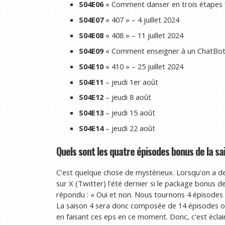
S04E06
« Comment danser en trois étapes fa
S04E07
« 407 » – 4 juillet 2024
S04E08
« 408 » – 11 juillet 2024
S04E09
« Comment enseigner à un ChatBot »
S04E10
« 410 » – 25 juillet 2024
S04E11
– jeudi 1er août
S04E12
– jeudi 8 août
S04E13
– jeudi 15 août
S04E14
– jeudi 22 août
Quels sont les quatre épisodes bonus de la sai
C'est quelque chose de mystérieux. Lorsqu'on a d
sur X (Twitter) l'été dernier si le package bonus de
répondu : « Oui et non. Nous tournons 4 épisodes su
La saison 4 sera donc composée de 14 épisodes ou
en faisant ces eps en ce moment. Donc, c'est éclair