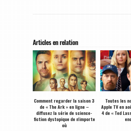
Articles en relation
Comment regarder la saison 3
Toutes les n
de « The Ark » en ligne –
Apple TV en ao
diffusez la série de science-
4 de « Ted Lass
fiction dystopique de n'importe
en
où