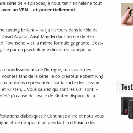
mini-série de 4 épisodes) à nous tenir en haleine tout
 avec un VPN
– et potentiellement
e casting brillant – Katja Herbers dans le rôle de
e David Acosta, Aasif Mandvi dans le rôle de Ben
and Townsend – et la même formule gagnante. C'est-
Église par un psychologue clinicien sceptique, un
es rebondissements de l'intrigue, mais avec des
our les fans de la série, le co-créateur Robert King
e aux maisons représentées sur la carte des sceaux
Test
 Kristen, « Vous saurez qui sont les 60″. sont. »
ébé (à cause de l'ovule de Kirsten disparu de la
stations diaboliques ? Continuez à lire et nous vous
ligne et de n'importe où pendant la diffusion des