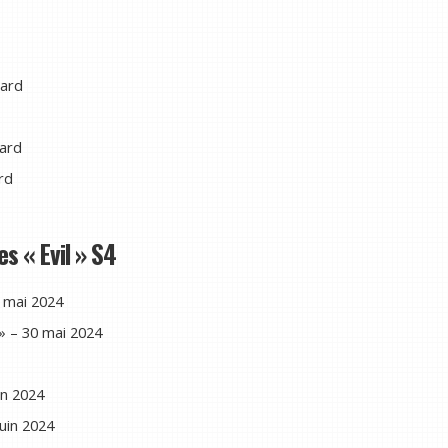
hard
hard
rd
s « Evil » S4
 mai 2024
 – 30 mai 2024
in 2024
uin 2024