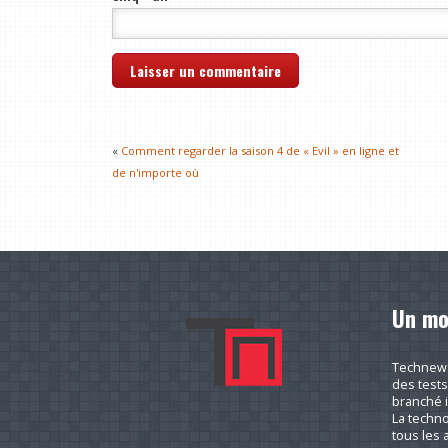
«
Comment regarder la saison 4 de « Evil » en ligne et
de n'importe où
Un mo
Technews.
des tests
branché i
La techno
tous les a