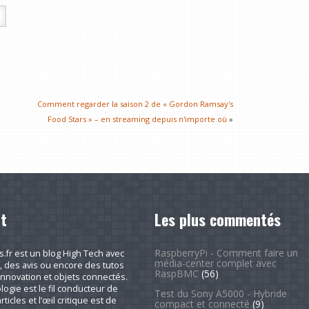
Comment regarder la saison 2 de « Gordon Ramsay's
Food Stars » – en streaming depuis n'importe où
»
t
Les plus commentés
RaspberryPi - Comment faire un
fr est un blog High Tech avec
média-center complet avec
, des avis ou encore des tutos
RaspBMC
(56)
nnovation et objets connectés.
logie est le fil conducteur de
Test du Sony A5000 - Hybride
rticles et l’œil critique est de
compact et connecté
(9)