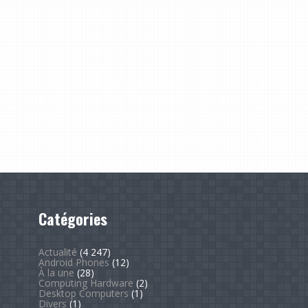
Catégories
Actualité
(4 247)
Android Phones
(12)
À la une
(28)
Computing Hardware
(2)
Desktop Computers
(1)
Divers
(1)