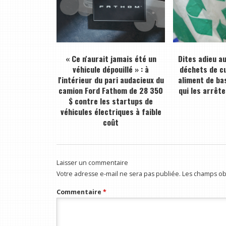
« Ce n'aurait jamais été un
Dites adieu a
véhicule dépouillé » : à
déchets de cu
l'intérieur du pari audacieux du
aliment de bas
camion Ford Fathom de 28 350
qui les arrête
$ contre les startups de
véhicules électriques à faible
coût
Laisser un commentaire
Votre adresse e-mail ne sera pas publiée.
Les champs obl
Commentaire
*