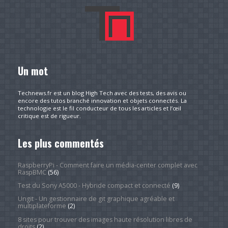
Un mot
Technews.fr est un blog High Tech avec des tests, des avis ou
encore des tutos branché innovation et objets connectés. La
technologie est le fil conducteur de tous les articles et l’œil
critique est de rigueur.
Les plus commentés
RaspberryPi - Comment faire un média-center complet avec
RaspBMC
(56)
Test du Sony A5000 - Hybride compact et connecté
(9)
Ungit - Un gestionnaire de git graphique agréable et
multiplateforme
(2)
8 sites pour trouver des images haute résolution libres de
droits
(2)