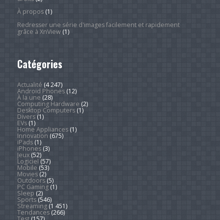
À propos
(1)
Redresser une série d'images facilement et rapidement
grâce à XnView
(1)
Catégories
Actualité
(4 247)
Android Phones
(12)
À la une
(28)
Computing Hardware
(2)
Desktop Computers
(1)
Divers
(1)
EVs
(1)
Home Appliances
(1)
Innovation
(675)
iPads
(1)
iPhones
(3)
Jeux
(52)
Logiciel
(57)
Mobile
(53)
Movies
(2)
Outdoors
(5)
PC Gaming
(1)
Sleep
(2)
Sports
(546)
Streaming
(1 451)
Tendances
(266)
Test
(157)