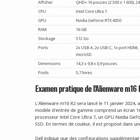
Afficher
QHD+ 16 pouces (2 500 x 1 600), 24
CPU
Intel Core Ultra 7
GPU
Nvidia GeForce RTX 4050
RAM
16 GB
Stockage
512 Go
Ports
2x USB-A, 2x USB-C, 1x port HDMI, 
microSD
Dimensions
14,3 x 9,8 x 0,9 pouces
Poids
5,7 livres
Examen pratique de l'Alienware m16 R2
L'Alienware m16 R2 sera lancé le 11 janvier 2024, a
modèle d'entrée de gamme comprend un écran 16 
processeur Intel Core Ultra 7, un GPU Nvidia Ge
SSD. En termes de couleur, il est proposé dans un
Dell indique que des configurations supplémentair