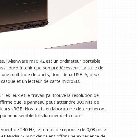
res, l'Alienware m16 R2 est un ordinateur portable
aussi lourd à tenir que son prédécesseur. La taille de
ent une multitude de ports, dont deux USB-A, deux
 casque et un lecteur de carte microSD.
es jeux et le travail. J'ai trouvé la résolution de
affirme que le panneau peut atteindre 300 nits de
leurs sRGB. Nos tests en laboratoire détermineront
e panneau semble très lumineux et coloré.
sement de 240 Hz, le temps de réponse de 0,03 ms et
et Nvidia G-Sync devraient offrir une expérience de