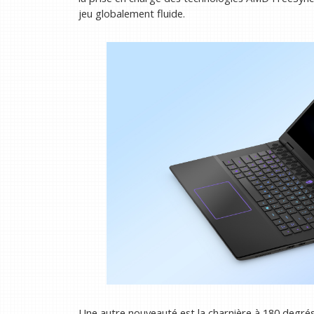
jeu globalement fluide.
Une autre nouveauté est la charnière à 180 degrés