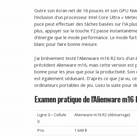
Outre son écran net de 16 pouces et son GPU Nvidi
l'inclusion d'un processeur Intel Core Ultra « Met
puce peut effectuer des tâches basées sur l'IA p
plus, appuyer sur la touche F2 passe instantané
d'énergie que le mode performance. Le mode furtif
blanc pour faire bonne mesure.
J'ai brièvement testé l'Alienware m16 R2 lors d'un é
précédent Alienware m16, mais cette version est pl
bonne pour les jeux que pour la productivité. Son
est également séduisant. D’après ce que j’ai vu, ce
ordinateurs portables de jeu. Lisez la suite pour d
Examen pratique de l'Alienware m16 R
Ligne 0 – Cellule
Alienware m16 R2 (démarrage)
0
Prix
1 649 $