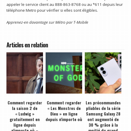
appeler le service client au 888-863-8768 ou au *611 depuis leur
téléphone Metro pour vérifier si elles sont éligibles.
Apprenez-en davantage sur
Métro par T-Mobile
Articles en relation
Comment regarder
Comment regarder
Les précommandes
la saison 2 de
« Les Monstres de
pliables de la série
« Ludwig »
Dieu » en ligne
Samsung Galaxy Z8
gratuitement en
depuis n'importe où
ont augmenté de
ligne depuis
30 % grâce à la
n'importe où –
moitié du grand