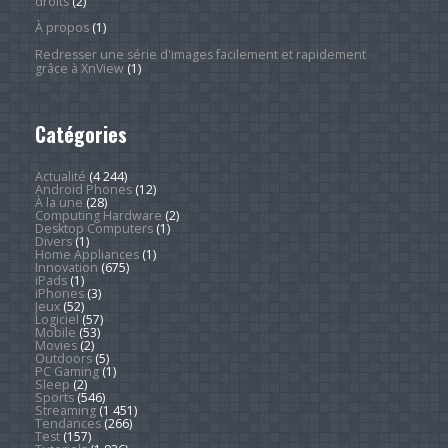
droits
(2)
À propos
(1)
Redresser une série d'images facilement et rapidement
grâce à XnView
(1)
Catégories
Actualité
(4 244)
Android Phones
(12)
À la une
(28)
Computing Hardware
(2)
Desktop Computers
(1)
Divers
(1)
Home Appliances
(1)
Innovation
(675)
iPads
(1)
iPhones
(3)
Jeux
(52)
Logiciel
(57)
Mobile
(53)
Movies
(2)
Outdoors
(5)
PC Gaming
(1)
Sleep
(2)
Sports
(546)
Streaming
(1 451)
Tendances
(266)
Test
(157)