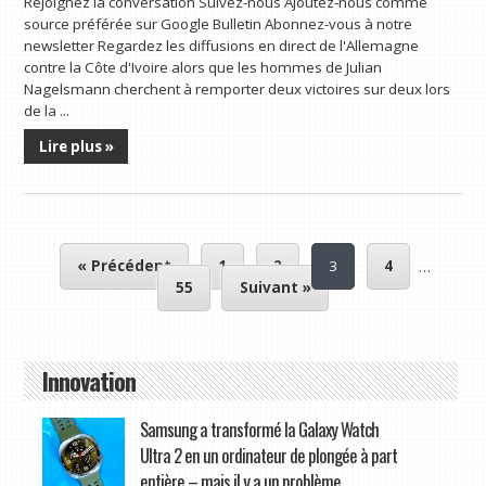
Rejoignez la conversation Suivez-nous Ajoutez-nous comme
source préférée sur Google Bulletin Abonnez-vous à notre
newsletter Regardez les diffusions en direct de l'Allemagne
contre la Côte d'Ivoire alors que les hommes de Julian
Nagelsmann cherchent à remporter deux victoires sur deux lors
de la ...
Lire plus »
« Précédent
1
2
3
4
…
55
Suivant »
Innovation
Samsung a transformé la Galaxy Watch
Ultra 2 en un ordinateur de plongée à part
entière – mais il y a un problème