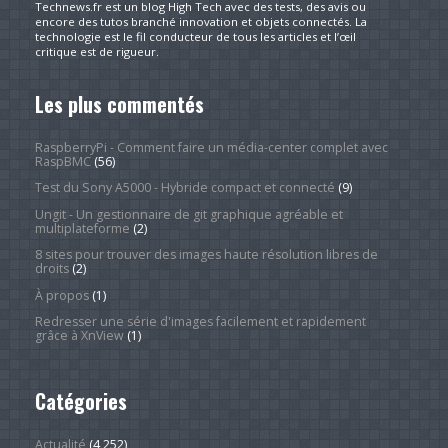
Technews.fr est un blog High Tech avec des tests, des avis ou
encore des tutos branché innovation et objets connectés. La
technologie est le fil conducteur de tous les articles et l’œil
critique est de rigueur.
Les plus commentés
RaspberryPi - Comment faire un média-center complet avec
RaspBMC
(56)
Test du Sony A5000 - Hybride compact et connecté
(9)
Ungit - Un gestionnaire de git graphique agréable et
multiplateforme
(2)
8 sites pour trouver des images haute résolution libres de
droits
(2)
À propos
(1)
Redresser une série d'images facilement et rapidement
grâce à XnView
(1)
Catégories
Actualité
(4 252)