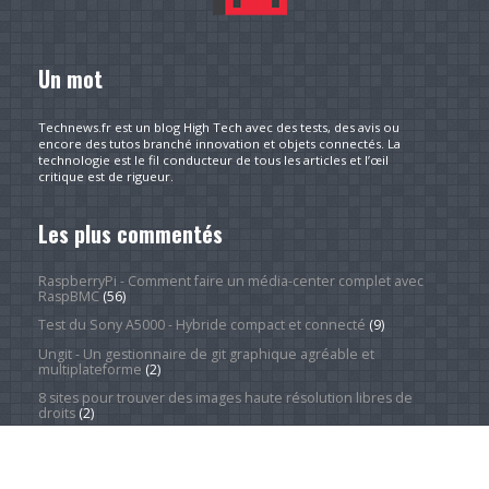
Un mot
Technews.fr est un blog High Tech avec des tests, des avis ou
encore des tutos branché innovation et objets connectés. La
technologie est le fil conducteur de tous les articles et l’œil
critique est de rigueur.
Les plus commentés
RaspberryPi - Comment faire un média-center complet avec
RaspBMC
(56)
Test du Sony A5000 - Hybride compact et connecté
(9)
Ungit - Un gestionnaire de git graphique agréable et
multiplateforme
(2)
8 sites pour trouver des images haute résolution libres de
droits
(2)
À propos
(1)
Redresser une série d'images facilement et rapidement
grâce à XnView
(1)