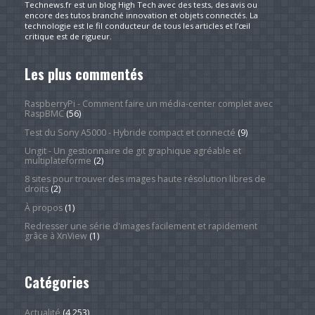
Technews.fr est un blog High Tech avec des tests, des avis ou
encore des tutos branché innovation et objets connectés. La
technologie est le fil conducteur de tous les articles et l’œil
critique est de rigueur.
Les plus commentés
RaspberryPi - Comment faire un média-center complet avec
RaspBMC
(56)
Test du Sony A5000 - Hybride compact et connecté
(9)
Ungit - Un gestionnaire de git graphique agréable et
multiplateforme
(2)
8 sites pour trouver des images haute résolution libres de
droits
(2)
À propos
(1)
Redresser une série d'images facilement et rapidement
grâce à XnView
(1)
Catégories
Actualité
(4 253)