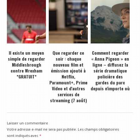
Il existe un moyen
Que regarder ce
Comment regarder
simple de regarder
soir : chaque
« Anna Pigeon » en
Middlesbrough
nouveau film et
ligne – diffusez la
contre Wrexham
émission ajouté à
série dramatique
*GRATUIT*
Netflix,
policière des
Paramount+, Prime
gardes du parc
Video et d'autres
depuis n'importe où
services de
streaming (7 août)
Laisser un commentaire
Votre adresse e-mail ne sera pas publiée.
Les champs obligatoires
sont indiqués avec
*