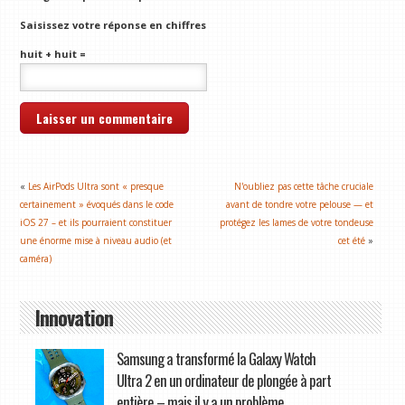
Saisissez votre réponse en chiffres
huit + huit =
«
Les AirPods Ultra sont « presque
N'oubliez pas cette tâche cruciale
certainement » évoqués dans le code
avant de tondre votre pelouse — et
iOS 27 – et ils pourraient constituer
protégez les lames de votre tondeuse
une énorme mise à niveau audio (et
cet été
»
caméra)
Innovation
Samsung a transformé la Galaxy Watch
Ultra 2 en un ordinateur de plongée à part
entière – mais il y a un problème