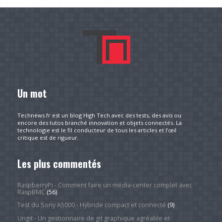
Un mot
Technews.fr est un blog High Tech avec des tests, des avis ou
encore des tutos branché innovation et objets connectés. La
technologie est le fil conducteur de tous les articles et l’œil
critique est de rigueur.
Les plus commentés
RaspberryPi - Comment faire un média-center complet avec
RaspBMC
(56)
Test du Sony A5000 - Hybride compact et connecté
(9)
Ungit - Un gestionnaire de git graphique agréable et