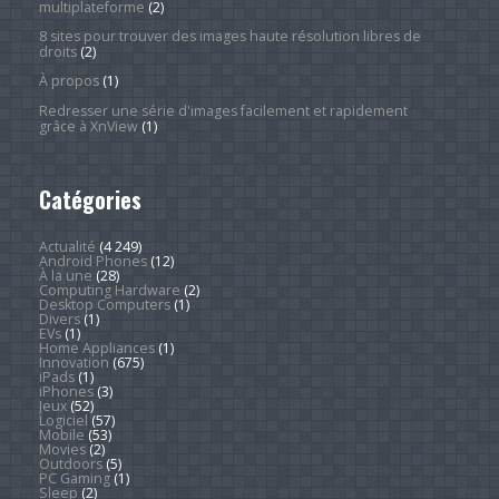
multiplateforme
(2)
8 sites pour trouver des images haute résolution libres de
droits
(2)
À propos
(1)
Redresser une série d'images facilement et rapidement
grâce à XnView
(1)
Catégories
Actualité
(4 249)
Android Phones
(12)
À la une
(28)
Computing Hardware
(2)
Desktop Computers
(1)
Divers
(1)
EVs
(1)
Home Appliances
(1)
Innovation
(675)
iPads
(1)
iPhones
(3)
Jeux
(52)
Logiciel
(57)
Mobile
(53)
Movies
(2)
Outdoors
(5)
PC Gaming
(1)
Sleep
(2)