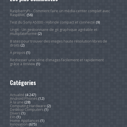
RaspberryPi - Comment faire un média-center complet avec
RaspBMC
(56)
Test du Sony A5000 - Hybride compact et connecté
(9)
Ungit - Un gestionnaire de git graphique agréable et
multiplateforme
(2)
8 sites pour trouver des images haute résolution libres de
droits
(2)
À propos
(1)
Redresser une série d'images facilement et rapidement
grâce à XnView
(1)
Catégories
Actualité
(4 247)
Android Phones
(12)
À la une
(28)
Computing Hardware
(2)
Desktop Computers
(1)
Divers
(1)
EVs
(1)
Home Appliances
(1)
Innovation
(675)