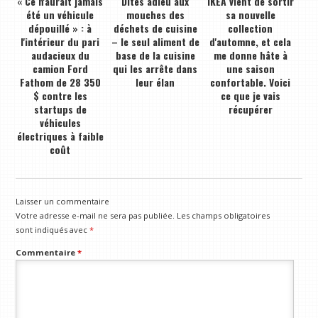
« Ce n'aurait jamais
Dites adieu aux
IKEA vient de sortir
été un véhicule
mouches des
sa nouvelle
dépouillé » : à
déchets de cuisine
collection
l'intérieur du pari
– le seul aliment de
d'automne, et cela
audacieux du
base de la cuisine
me donne hâte à
camion Ford
qui les arrête dans
une saison
Fathom de 28 350
leur élan
confortable. Voici
$ contre les
ce que je vais
startups de
récupérer
véhicules
électriques à faible
coût
Laisser un commentaire
Votre adresse e-mail ne sera pas publiée.
Les champs obligatoires
sont indiqués avec
*
Commentaire
*