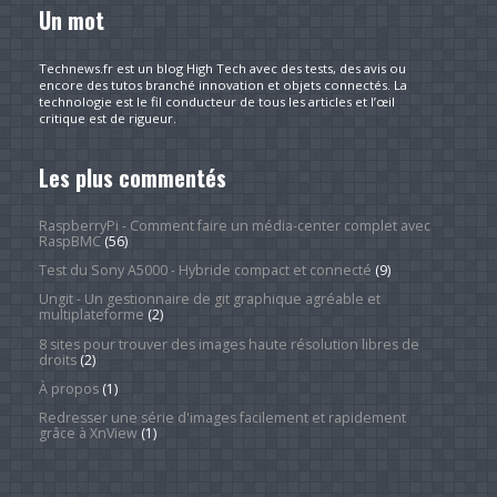
Un mot
Technews.fr est un blog High Tech avec des tests, des avis ou
encore des tutos branché innovation et objets connectés. La
technologie est le fil conducteur de tous les articles et l’œil
critique est de rigueur.
Les plus commentés
RaspberryPi - Comment faire un média-center complet avec
RaspBMC
(56)
Test du Sony A5000 - Hybride compact et connecté
(9)
Ungit - Un gestionnaire de git graphique agréable et
multiplateforme
(2)
8 sites pour trouver des images haute résolution libres de
droits
(2)
À propos
(1)
Redresser une série d'images facilement et rapidement
grâce à XnView
(1)