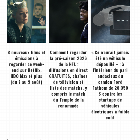
8 nouveaux films et
Comment regarder
« Ce n'aurait jamais
émissions à
la pré-saison 2026
été un véhicule
regarder ce week-
de la NFL :
dépouillé » : à
end sur Netflix,
diffusions en direct
l'intérieur du pari
HBO Max et plus
GRATUITES, chaînes
audacieux du
(du 7 au 9 août)
de télévision et
camion Ford
liste des matchs, y
Fathom de 28 350
compris le match
$ contre les
du Temple de la
startups de
renommée
véhicules
électriques à faible
coût