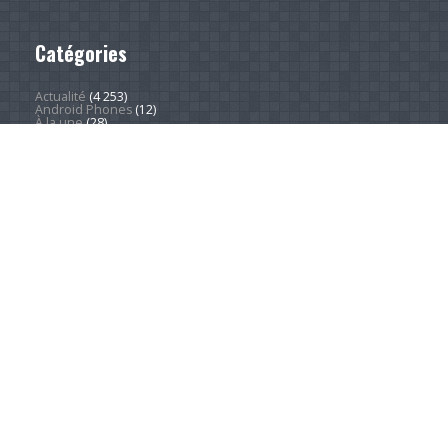
Catégories
Actualité
(4 253)
Android Phones
(12)
À la une
(28)
Computing Hardware
(2)
Desktop Computers
(1)
Divers
(1)
EVs
(1)
Home Appliances
(1)
Innovation
(675)
iPads
(1)
iPhones
(3)
Jeux
(52)
Logiciel
(57)
Mobile
(53)
Movies
(2)
Outdoors
(6)
PC Gaming
(1)
Sleep
(2)
Sports
(548)
Streaming
(1 454)
Tendances
(266)
Test
(157)
Tutoriels
(1 936)
VR & AR
(1)