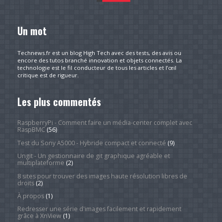
Un mot
Technews.fr est un blog High Tech avec des tests, des avis ou
encore des tutos branché innovation et objets connectés. La
technologie est le fil conducteur de tous les articles et l’œil
critique est de rigueur.
Les plus commentés
RaspberryPi - Comment faire un média-center complet avec
RaspBMC
(56)
Test du Sony A5000 - Hybride compact et connecté
(9)
Ungit - Un gestionnaire de git graphique agréable et
multiplateforme
(2)
8 sites pour trouver des images haute résolution libres de
droits
(2)
À propos
(1)
Redresser une série d'images facilement et rapidement
grâce à XnView
(1)