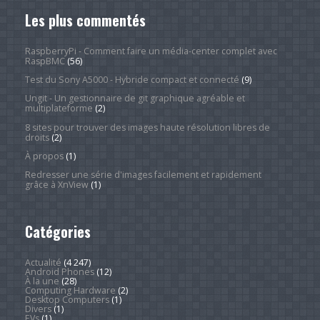
Les plus commentés
RaspberryPi - Comment faire un média-center complet avec
RaspBMC
(56)
Test du Sony A5000 - Hybride compact et connecté
(9)
Ungit - Un gestionnaire de git graphique agréable et
multiplateforme
(2)
8 sites pour trouver des images haute résolution libres de
droits
(2)
À propos
(1)
Redresser une série d'images facilement et rapidement
grâce à XnView
(1)
Catégories
Actualité
(4 247)
Android Phones
(12)
À la une
(28)
Computing Hardware
(2)
Desktop Computers
(1)
Divers
(1)
EVs
(1)