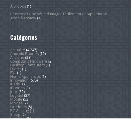
À propos
(1)
Redresser une série d'images facilement et rapidement
grâce à XnView
(1)
Catégories
Actualité
(4 247)
Android Phones
(12)
À la une
(28)
Computing Hardware
(2)
Desktop Computers
(1)
Divers
(1)
EVs
(1)
Home Appliances
(1)
Innovation
(675)
iPads
(1)
iPhones
(3)
Jeux
(52)
Logiciel
(57)
Mobile
(53)
Movies
(2)
Outdoors
(5)
PC Gaming
(1)
Sleep
(2)
Sports
(546)
Streaming
(1 451)
Tendances
(266)
Test
(157)