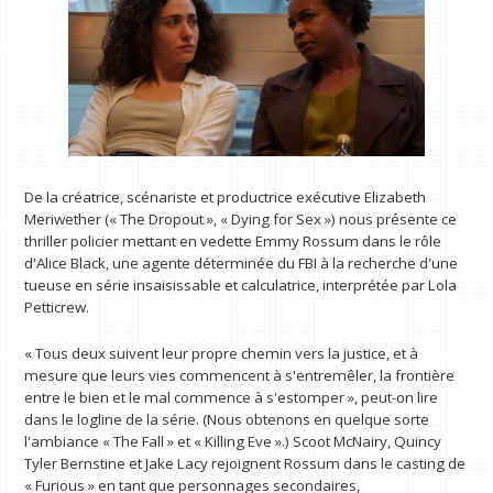
De la créatrice, scénariste et productrice exécutive Elizabeth
Meriwether (« The Dropout », « Dying for Sex ») nous présente ce
thriller policier mettant en vedette Emmy Rossum dans le rôle
d'Alice Black, une agente déterminée du FBI à la recherche d'une
tueuse en série insaisissable et calculatrice, interprétée par Lola
Petticrew.
« Tous deux suivent leur propre chemin vers la justice, et à
mesure que leurs vies commencent à s'entremêler, la frontière
entre le bien et le mal commence à s'estomper », peut-on lire
dans le logline de la série. (Nous obtenons en quelque sorte
l'ambiance « The Fall » et « Killing Eve ».) Scoot McNairy, Quincy
Tyler Bernstine et Jake Lacy rejoignent Rossum dans le casting de
« Furious » en tant que personnages secondaires,