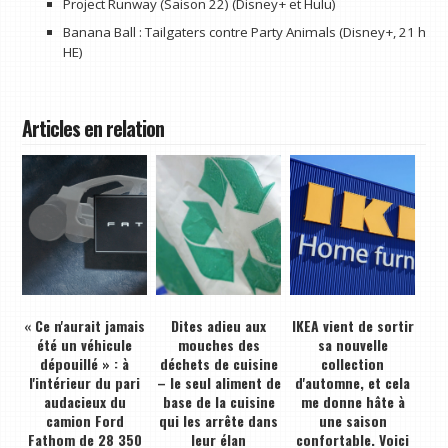
Project Runway (Saison 22) (Disney+ et Hulu)
Banana Ball : Tailgaters contre Party Animals (Disney+, 21 h
HE)
Articles en relation
« Ce n'aurait jamais
Dites adieu aux
IKEA vient de sortir
été un véhicule
mouches des
sa nouvelle
dépouillé » : à
déchets de cuisine
collection
l'intérieur du pari
– le seul aliment de
d'automne, et cela
audacieux du
base de la cuisine
me donne hâte à
camion Ford
qui les arrête dans
une saison
Fathom de 28 350
leur élan
confortable. Voici