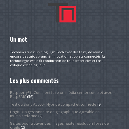
Un mot
Technews.fr est un blog High Tech avec des tests, des avis ou
encore des tutos branché innovation et objets connectés. La
technologie est le fil conducteur de tous les articles et l’œil
critique est de rigueur.
Les plus commentés
RaspberryPi - Comment faire un média-center complet avec
RaspBMC
(56)
Test du Sony A5000 - Hybride compact et connecté
(9)
Ungit - Un gestionnaire de git graphique agréable et
multiplateforme
(2)
8 sites pour trouver des images haute résolution libres de
droits
(2)