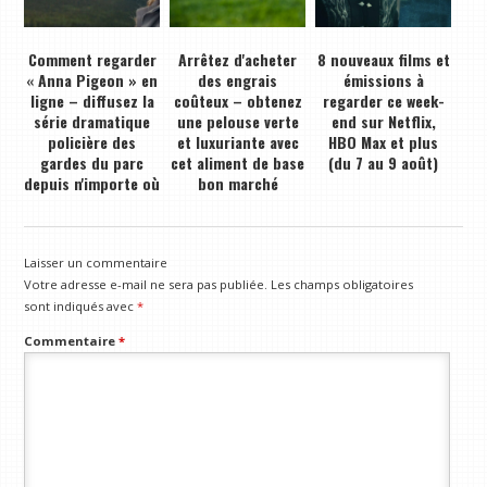
Comment regarder
Arrêtez d'acheter
8 nouveaux films et
« Anna Pigeon » en
des engrais
émissions à
ligne – diffusez la
coûteux – obtenez
regarder ce week-
série dramatique
une pelouse verte
end sur Netflix,
policière des
et luxuriante avec
HBO Max et plus
gardes du parc
cet aliment de base
(du 7 au 9 août)
depuis n'importe où
bon marché
Laisser un commentaire
Votre adresse e-mail ne sera pas publiée.
Les champs obligatoires
sont indiqués avec
*
Commentaire
*