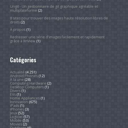
Ungit - Un gestionnaire de git graphique agréable et
multiplateforme
(2)
8 sites pour trouver des images haute résolution libres de
droits
(2)
À propos
(1)
Redresser une série d'images facilement et rapidement
grâce à XnView
(1)
Catégories
Actualité
(4 251)
Android Phones
(12)
À la une
(28)
Computing Hardware
(2)
Desktop Computers
(1)
Divers
(1)
EVs
(1)
Home Appliances
(1)
Innovation
(675)
iPads
(1)
iPhones
(3)
Jeux
(52)
Logiciel
(57)
Mobile
(53)
Movies
(2)
Outdoors
(6)