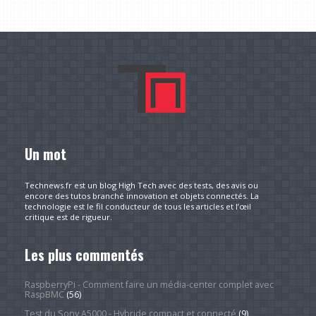
Un mot
Technews.fr est un blog High Tech avec des tests, des avis ou
encore des tutos branché innovation et objets connectés. La
technologie est le fil conducteur de tous les articles et l’œil
critique est de rigueur.
Les plus commentés
RaspberryPi - Comment faire un média-center complet avec
RaspBMC
(56)
Test du Sony A5000 - Hybride compact et connecté
(9)