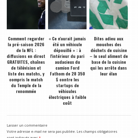
Comment regarder
« Ce n'aurait jamais
Dites adieu aux
la pré-saison 2026
été un véhicule
mouches des
de la NFL :
dépouillé » : à
déchets de cuisine
diffusions en direct
l'intérieur du pari
– le seul aliment de
GRATUITES, chaînes
audacieux du
base de la cuisine
de télévision et
camion Ford
qui les arrête dans
liste des matchs, y
Fathom de 28 350
leur élan
compris le match
$ contre les
du Temple de la
startups de
renommée
véhicules
électriques à faible
coût
Laisser un commentaire
Votre adresse e-mail ne sera pas publiée.
Les champs obligatoires
sont indiqués avec
*