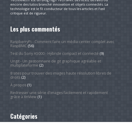
encore des tutos branché innovation et objets connectés. La
technologie est le fil conducteur de tous les articles et l’œil
critique est de rigueur.
Les plus commentés
RaspberryPi - Comment faire un média-center complet avec
RaspBMC
(56)
Test du Sony A5000 - Hybride compact et connecté
(9)
Ungit - Un gestionnaire de git graphique agréable et
multiplateforme
(2)
8 sites pour trouver des images haute résolution libres de
droits
(2)
À propos
(1)
Redresser une série d'images facilement et rapidement
grâce à XnView
(1)
Catégories
Actualité
(4 248)