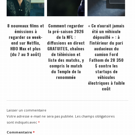
8 nouveaux films et
Comment regarder
« Ce n'aurait jamais
émissions à
la pré-saison 2026
été un véhicule
regarder ce week-
de la NFL :
dépouillé » : à
end sur Netflix,
diffusions en direct
l'intérieur du pari
HBO Max et plus
GRATUITES, chaînes
audacieux du
(du 7 au 9 août)
de télévision et
camion Ford
liste des matchs, y
Fathom de 28 350
compris le match
$ contre les
du Temple de la
startups de
renommée
véhicules
électriques à faible
coût
Laisser un commentaire
Votre adresse e-mail ne sera pas publiée.
Les champs obligatoires
sont indiqués avec
*
Commentaire
*