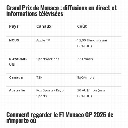
Grand Prix de Monaco : diffusions en direct et
informations télévisées
Pays
Canaux
Coût
NOUS
Apple TV
12,99 $/mois (essai
GRATUIT)
ROYAUME-
Sports aériens
22 £/mois
UNI
Canada
TSN
8$CA/mois
Australie
Fox Sports / Kayo
30 AU$/mois (essai
Sports
GRATUIT)
Comment regarder le F1 Monaco GP 2026 de
n'importe où