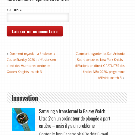
10 − un =
«
Comment regarder la finale de la
Comment regarder les San Antonio
Coupe Stanley 2026 : diffusions en
Spurs contre les New York Knicks :
direct des Hurricanes contre les
diffusions en direct GRATUITES des
Golden Knights, match 3
finales NBA 2026, programme
télévisé, match 3
»
Innovation
Samsung a transformé la Galaxy Watch
Ultra 2 en un ordinateur de plongée à part
entière – mais il y a un problème
Copier le lien Facebook X Reddit E-mail