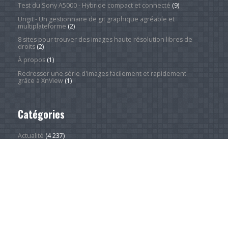
Test du Sony A5000 - Hybride compact et connecté
(9)
Ungit - Un gestionnaire de git graphique agréable et
multiplateforme
(2)
8 sites pour trouver des images haute résolution libres de
droits
(2)
À propos
(1)
Redresser une série d'images facilement et rapidement
grâce à XnView
(1)
Catégories
Actualité
(4 237)
Android Phones
(10)
À la une
(28)
Computing Hardware
(2)
Desktop Computers
(1)
Divers
(1)
Home Appliances
(1)
Innovation
(675)
iPads
(1)
iPhones
(3)
Jeux
(52)
Logiciel
(57)
Mobile
(53)
Movies
(2)