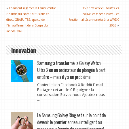
«
Comment regarder la France contre
iOS 27 est officiel : toutes les
l'Irlande du Nord : diffusions en
nouvelles mises à niveau et
direct GRATUITES, aperçu de
fonctionnalités annoncées à la WWDC
l'échauffement de la Coupe du
2026
»
monde 2026
Innovation
Samsung a transformé la Galaxy Watch
Ultra 2 en un ordinateur de plongée à part
entière – mais il y a un problème
Copier le lien Facebook X Reddit E-mail
Partagez cet article 0 Rejoignez la
conversation Suivez-nous Ajoutez-nous
...
Le Samsung Galaxy Ring est sur le point de
devenir le premier anneau intelligent au
monde pour l'apnée du sommeil approuvé