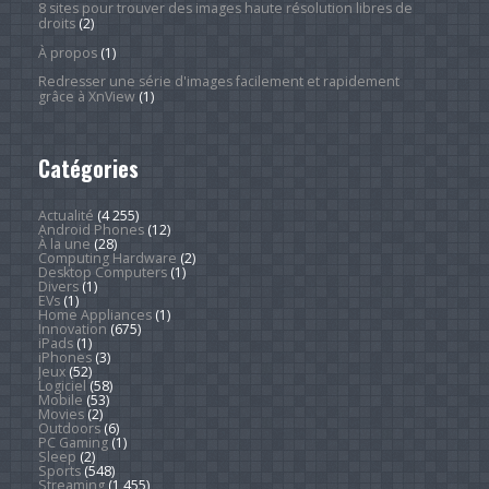
8 sites pour trouver des images haute résolution libres de
droits
(2)
À propos
(1)
Redresser une série d'images facilement et rapidement
grâce à XnView
(1)
Catégories
Actualité
(4 255)
Android Phones
(12)
À la une
(28)
Computing Hardware
(2)
Desktop Computers
(1)
Divers
(1)
EVs
(1)
Home Appliances
(1)
Innovation
(675)
iPads
(1)
iPhones
(3)
Jeux
(52)
Logiciel
(58)
Mobile
(53)
Movies
(2)
Outdoors
(6)
PC Gaming
(1)
Sleep
(2)
Sports
(548)
Streaming
(1 455)