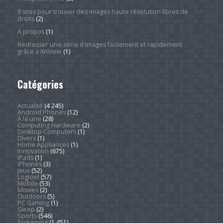
8 sites pour trouver des images haute résolution libres de
droits
(2)
À propos
(1)
Redresser une série d'images facilement et rapidement
grâce à XnView
(1)
Catégories
Actualité
(4 245)
Android Phones
(12)
À la une
(28)
Computing Hardware
(2)
Desktop Computers
(1)
Divers
(1)
Home Appliances
(1)
Innovation
(675)
iPads
(1)
iPhones
(3)
Jeux
(52)
Logiciel
(57)
Mobile
(53)
Movies
(2)
Outdoors
(5)
PC Gaming
(1)
Sleep
(2)
Sports
(546)
Streaming
(1 451)