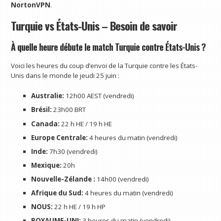
NortonVPN
.
Turquie vs États-Unis – Besoin de savoir
À quelle heure débute le match Turquie contre États-Unis ?
Voici les heures du coup d’envoi de la Turquie contre les États-
Unis dans le monde le jeudi 25 juin :
Australie:
12h00 AEST (vendredi)
Brésil:
23h00 BRT
Canada:
22 h HE / 19 h HE
Europe Centrale:
4 heures du matin (vendredi)
Inde:
7h30 (vendredi)
Mexique:
20h
Nouvelle-Zélande :
14h00 (vendredi)
Afrique du Sud:
4 heures du matin (vendredi)
NOUS:
22 h HE / 19 h HP
ROYAUME-UNI:
3 heures du matin (vendredi)