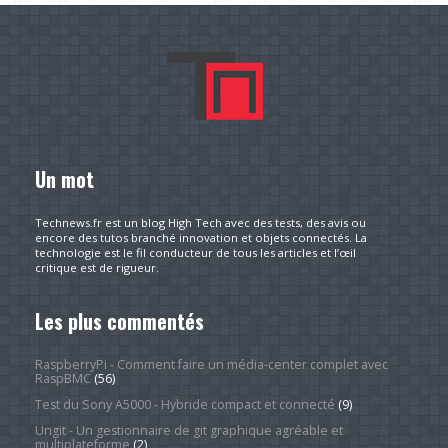
Un mot
Technews.fr est un blog High Tech avec des tests, des avis ou
encore des tutos branché innovation et objets connectés. La
technologie est le fil conducteur de tous les articles et l’œil
critique est de rigueur.
Les plus commentés
RaspberryPi - Comment faire un média-center complet avec
RaspBMC
(56)
Test du Sony A5000 - Hybride compact et connecté
(9)
Ungit - Un gestionnaire de git graphique agréable et
multiplateforme
(2)