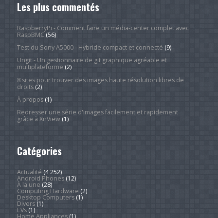
Les plus commentés
RaspberryPi - Comment faire un média-center complet avec
RaspBMC
(56)
Test du Sony A5000 - Hybride compact et connecté
(9)
Ungit - Un gestionnaire de git graphique agréable et
multiplateforme
(2)
8 sites pour trouver des images haute résolution libres de
droits
(2)
À propos
(1)
Redresser une série d'images facilement et rapidement
grâce à XnView
(1)
Catégories
Actualité
(4 252)
Android Phones
(12)
À la une
(28)
Computing Hardware
(2)
Desktop Computers
(1)
Divers
(1)
EVs
(1)
Home Appliances
(1)