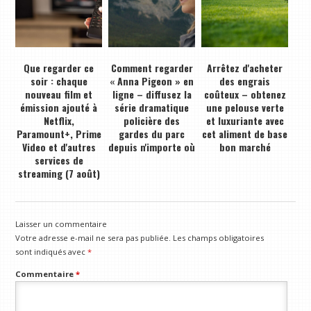
Que regarder ce
Comment regarder
Arrêtez d'acheter
soir : chaque
« Anna Pigeon » en
des engrais
nouveau film et
ligne – diffusez la
coûteux – obtenez
émission ajouté à
série dramatique
une pelouse verte
Netflix,
policière des
et luxuriante avec
Paramount+, Prime
gardes du parc
cet aliment de base
Video et d'autres
depuis n'importe où
bon marché
services de
streaming (7 août)
Laisser un commentaire
Votre adresse e-mail ne sera pas publiée.
Les champs obligatoires
sont indiqués avec
*
Commentaire
*