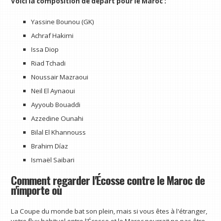
Voici la composition de départ pour le Maroc :
Yassine Bounou (GK)
Achraf Hakimi
Issa Diop
Riad Tchadi
Noussair Mazraoui
Neil El Aynaoui
Ayyoub Bouaddi
Azzedine Ounahi
Bilal El Khannouss
Brahim Díaz
Ismaël Saibari
Comment regarder l'Écosse contre le Maroc de
n'importe où
La Coupe du monde bat son plein, mais si vous êtes à l'étranger,
votre flux habituel entre l'Écosse et le Maroc pourrait ne pas être