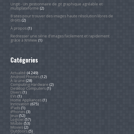
Ungit - Un gestionnaire de git graphique agréable et
multiplateforme
(2)
8 sites pour trouver des images haute résolution libres de
droits
(2)
À propos
(1)
Redresser une série d'images facilement et rapidement
grâce à XnView
(1)
Catégories
Actualité
(4 249)
Android Phones
(12)
À la une
(28)
Computing Hardware
(2)
Desktop Computers
(1)
Divers
(1)
EVs
(1)
Home Appliances
(1)
Innovation
(675)
iPads
(1)
iPhones
(3)
Jeux
(52)
Logiciel
(57)
Mobile
(53)
Movies
(2)
Outdoors
(5)