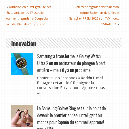
«
Diffusion en direct gratuite des
Comment regarder Northampton
États-Unis contre l'Australie :
contre Exeter lors de la finale
comment regarder la Coupe du
Gallagher PREM 2026 sur ITVX – c'est
monde 2026 de n'importe où
*GRATUIT*
»
Innovation
Samsung a transformé la Galaxy Watch
Ultra 2 en un ordinateur de plongée à part
entière – mais il y a un problème
Copier le lien Facebook X Reddit E-mail
Partagez cet article 0 Rejoignez la
conversation Suivez-nous Ajoutez-nous
...
Le Samsung Galaxy Ring est sur le point de
devenir le premier anneau intelligent au
monde pour l'apnée du sommeil approuvé
par la FDA.