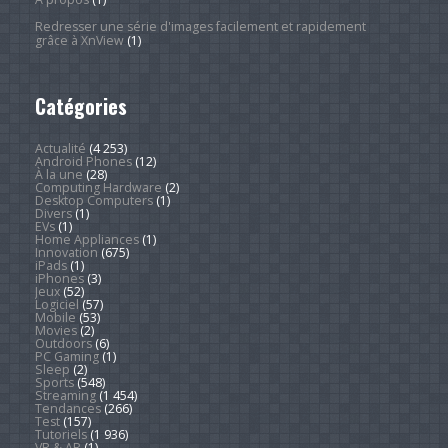
Redresser une série d'images facilement et rapidement
grâce à XnView
(1)
Catégories
Actualité
(4 253)
Android Phones
(12)
À la une
(28)
Computing Hardware
(2)
Desktop Computers
(1)
Divers
(1)
EVs
(1)
Home Appliances
(1)
Innovation
(675)
iPads
(1)
iPhones
(3)
Jeux
(52)
Logiciel
(57)
Mobile
(53)
Movies
(2)
Outdoors
(6)
PC Gaming
(1)
Sleep
(2)
Sports
(548)
Streaming
(1 454)
Tendances
(266)
Test
(157)
Tutoriels
(1 936)
VR & AR
(1)