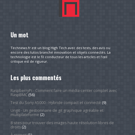
Un mot
Technews.fr est un blog High Tech avec des tests, des avis ou
encore des tutos branché innovation et objets connectés. La
technologie est le fil conducteur de tous les articles et l’œil
critique est de rigueur.
Les plus commentés
RaspberryPi - Comment faire un média-center complet avec
RaspBMC
(56)
Test du Sony A5000 - Hybride compact et connecté
(9)
Ungit - Un gestionnaire de git graphique agréable et
multiplateforme
(2)
8 sites pour trouver des images haute résolution libres de
droits
(2)
À propos
(1)