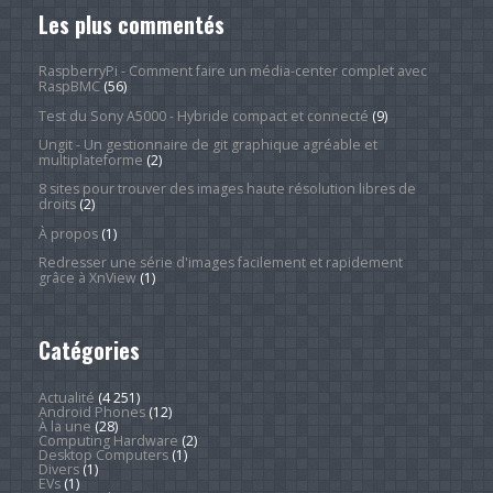
Les plus commentés
RaspberryPi - Comment faire un média-center complet avec
RaspBMC
(56)
Test du Sony A5000 - Hybride compact et connecté
(9)
Ungit - Un gestionnaire de git graphique agréable et
multiplateforme
(2)
8 sites pour trouver des images haute résolution libres de
droits
(2)
À propos
(1)
Redresser une série d'images facilement et rapidement
grâce à XnView
(1)
Catégories
Actualité
(4 251)
Android Phones
(12)
À la une
(28)
Computing Hardware
(2)
Desktop Computers
(1)
Divers
(1)
EVs
(1)