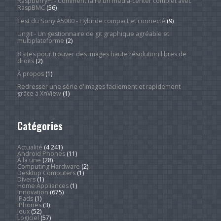
RaspberryPi - Comment faire un média-center complet avec
RaspBMC
(56)
Test du Sony A5000 - Hybride compact et connecté
(9)
Ungit - Un gestionnaire de git graphique agréable et
multiplateforme
(2)
8 sites pour trouver des images haute résolution libres de
droits
(2)
À propos
(1)
Redresser une série d'images facilement et rapidement
grâce à XnView
(1)
Catégories
Actualité
(4 241)
Android Phones
(11)
À la une
(28)
Computing Hardware
(2)
Desktop Computers
(1)
Divers
(1)
Home Appliances
(1)
Innovation
(675)
iPads
(1)
iPhones
(3)
Jeux
(52)
Logiciel
(57)