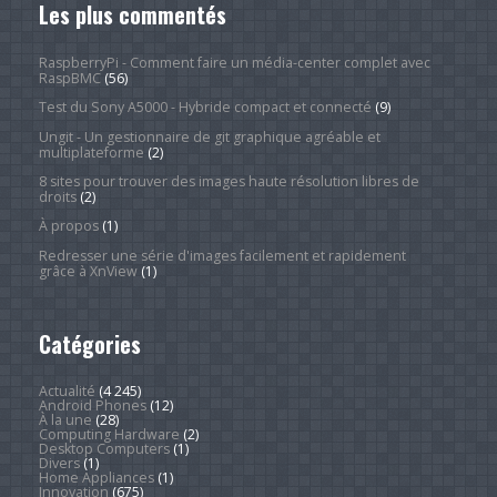
Les plus commentés
RaspberryPi - Comment faire un média-center complet avec
RaspBMC
(56)
Test du Sony A5000 - Hybride compact et connecté
(9)
Ungit - Un gestionnaire de git graphique agréable et
multiplateforme
(2)
8 sites pour trouver des images haute résolution libres de
droits
(2)
À propos
(1)
Redresser une série d'images facilement et rapidement
grâce à XnView
(1)
Catégories
Actualité
(4 245)
Android Phones
(12)
À la une
(28)
Computing Hardware
(2)
Desktop Computers
(1)
Divers
(1)
Home Appliances
(1)
Innovation
(675)