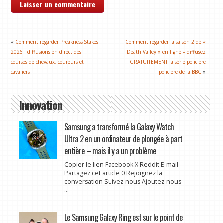
«
Comment regarder Preakness Stakes
Comment regarder la saison 2 de «
2026 : diffusions en direct des
Death Valley » en ligne – diffusez
courses de chevaux, coureurs et
GRATUITEMENT la série policière
cavaliers
policière de la BBC
»
Innovation
Samsung a transformé la Galaxy Watch
Ultra 2 en un ordinateur de plongée à part
entière – mais il y a un problème
Copier le lien Facebook X Reddit E-mail
Partagez cet article 0 Rejoignez la
conversation Suivez-nous Ajoutez-nous
...
Le Samsung Galaxy Ring est sur le point de