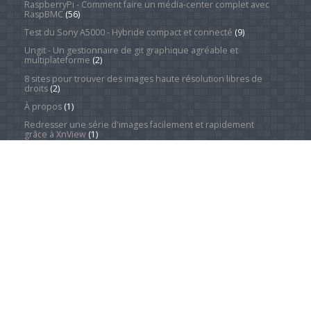
RaspberryPi - Comment faire un média-center complet avec
RaspBMC
(56)
Test du Sony A5000 - Hybride compact et connecté
(9)
Ungit - Un gestionnaire de git graphique agréable et
multiplateforme
(2)
8 sites pour trouver des images haute résolution libres de
droits
(2)
À propos
(1)
Redresser une série d'images facilement et rapidement
grâce à XnView
(1)
Catégories
Actualité
(4 240)
Android Phones
(11)
À la une
(28)
Computing Hardware
(2)
Desktop Computers
(1)
Divers
(1)
Home Appliances
(1)
Innovation
(675)
iPads
(1)
iPhones
(3)
Jeux
(52)
Logiciel
(57)