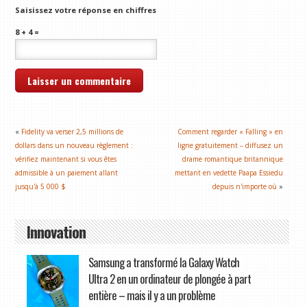
Saisissez votre réponse en chiffres
8 + 4 =
«
Fidelity va verser 2,5 millions de
Comment regarder « Falling » en
dollars dans un nouveau règlement :
ligne gratuitement – diffusez un
vérifiez maintenant si vous êtes
drame romantique britannique
admissible à un paiement allant
mettant en vedette Paapa Essiedu
jusqu'à 5 000 $
depuis n'importe où
»
Innovation
Samsung a transformé la Galaxy Watch
Ultra 2 en un ordinateur de plongée à part
entière – mais il y a un problème