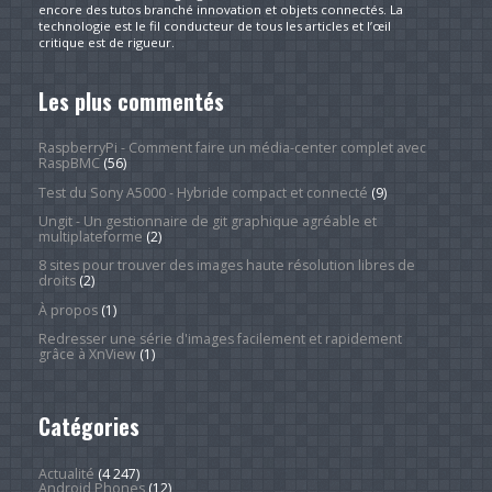
encore des tutos branché innovation et objets connectés. La
technologie est le fil conducteur de tous les articles et l’œil
critique est de rigueur.
Les plus commentés
RaspberryPi - Comment faire un média-center complet avec
RaspBMC
(56)
Test du Sony A5000 - Hybride compact et connecté
(9)
Ungit - Un gestionnaire de git graphique agréable et
multiplateforme
(2)
8 sites pour trouver des images haute résolution libres de
droits
(2)
À propos
(1)
Redresser une série d'images facilement et rapidement
grâce à XnView
(1)
Catégories
Actualité
(4 247)
Android Phones
(12)