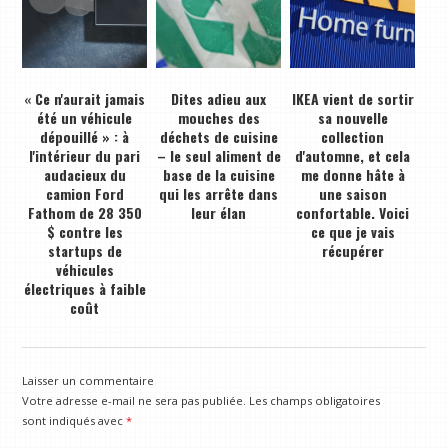
« Ce n'aurait jamais
Dites adieu aux
IKEA vient de sortir
été un véhicule
mouches des
sa nouvelle
dépouillé » : à
déchets de cuisine
collection
l'intérieur du pari
– le seul aliment de
d'automne, et cela
audacieux du
base de la cuisine
me donne hâte à
camion Ford
qui les arrête dans
une saison
Fathom de 28 350
leur élan
confortable. Voici
$ contre les
ce que je vais
startups de
récupérer
véhicules
électriques à faible
coût
Laisser un commentaire
Votre adresse e-mail ne sera pas publiée.
Les champs obligatoires
sont indiqués avec
*