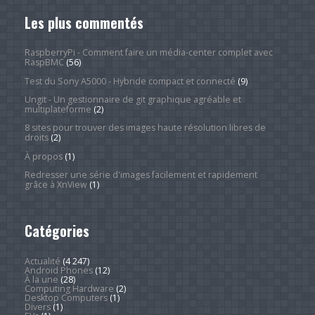
Les plus commentés
RaspberryPi - Comment faire un média-center complet avec
RaspBMC
(56)
Test du Sony A5000 - Hybride compact et connecté
(9)
Ungit - Un gestionnaire de git graphique agréable et
multiplateforme
(2)
8 sites pour trouver des images haute résolution libres de
droits
(2)
À propos
(1)
Redresser une série d'images facilement et rapidement
grâce à XnView
(1)
Catégories
Actualité
(4 247)
Android Phones
(12)
À la une
(28)
Computing Hardware
(2)
Desktop Computers
(1)
Divers
(1)