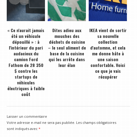
« Ce n'aurait jamais
Dites adieu aux
IKEA vient de sortir
été un véhicule
mouches des
sa nouvelle
dépouillé » : à
déchets de cuisine
collection
l'intérieur du pari
– le seul aliment de
d'automne, et cela
audacieux du
base de la cuisine
me donne hâte à
camion Ford
qui les arrête dans
une saison
Fathom de 28 350
leur élan
confortable. Voici
$ contre les
ce que je vais
startups de
récupérer
véhicules
électriques à faible
coût
Laisser un commentaire
Votre adresse e-mail ne sera pas publiée.
Les champs obligatoires
sont indiqués avec
*