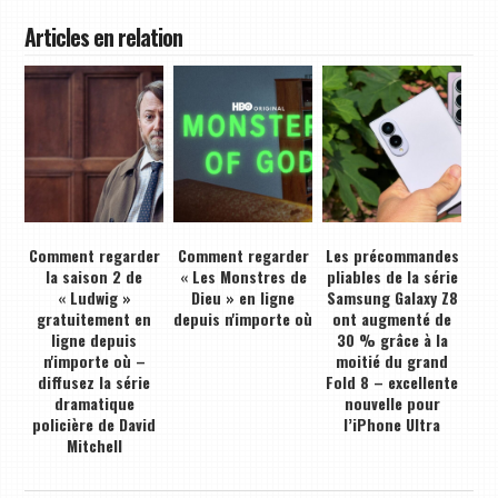
Articles en relation
Comment regarder
Comment regarder
Les précommandes
la saison 2 de
« Les Monstres de
pliables de la série
« Ludwig »
Dieu » en ligne
Samsung Galaxy Z8
gratuitement en
depuis n'importe où
ont augmenté de
ligne depuis
30 % grâce à la
n'importe où –
moitié du grand
diffusez la série
Fold 8 – excellente
dramatique
nouvelle pour
policière de David
l’iPhone Ultra
Mitchell