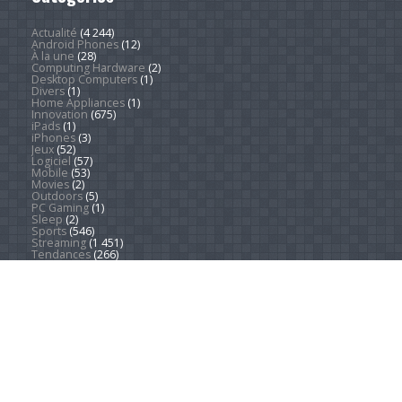
Actualité
(4 244)
Android Phones
(12)
À la une
(28)
Computing Hardware
(2)
Desktop Computers
(1)
Divers
(1)
Home Appliances
(1)
Innovation
(675)
iPads
(1)
iPhones
(3)
Jeux
(52)
Logiciel
(57)
Mobile
(53)
Movies
(2)
Outdoors
(5)
PC Gaming
(1)
Sleep
(2)
Sports
(546)
Streaming
(1 451)
Tendances
(266)
Test
(157)
Tutoriels
(1 936)
VR & AR
(1)
Copyright © 2026. Technews.fr
DEVENEZ RÉDACTEUR
PARTENARIATS
À PROPOS
MENTIONS LÉGALES
CONTACT