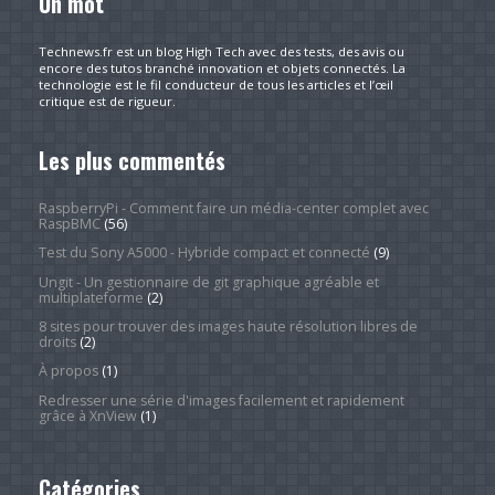
Un mot
Technews.fr est un blog High Tech avec des tests, des avis ou
encore des tutos branché innovation et objets connectés. La
technologie est le fil conducteur de tous les articles et l’œil
critique est de rigueur.
Les plus commentés
RaspberryPi - Comment faire un média-center complet avec
RaspBMC
(56)
Test du Sony A5000 - Hybride compact et connecté
(9)
Ungit - Un gestionnaire de git graphique agréable et
multiplateforme
(2)
8 sites pour trouver des images haute résolution libres de
droits
(2)
À propos
(1)
Redresser une série d'images facilement et rapidement
grâce à XnView
(1)
Catégories