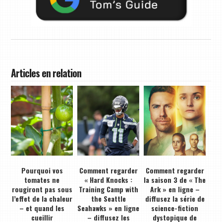
Articles en relation
Pourquoi vos
Comment regarder
Comment regarder
tomates ne
« Hard Knocks :
la saison 3 de « The
rougiront pas sous
Training Camp with
Ark » en ligne –
l’effet de la chaleur
the Seattle
diffusez la série de
– et quand les
Seahawks » en ligne
science-fiction
cueillir
– diffusez les
dystopique de