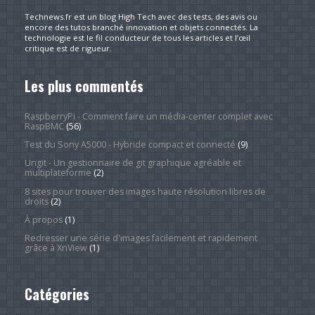
Technews.fr est un blog High Tech avec des tests, des avis ou
encore des tutos branché innovation et objets connectés. La
technologie est le fil conducteur de tous les articles et l’œil
critique est de rigueur.
Les plus commentés
RaspberryPi - Comment faire un média-center complet avec
RaspBMC
(56)
Test du Sony A5000 - Hybride compact et connecté
(9)
Ungit - Un gestionnaire de git graphique agréable et
multiplateforme
(2)
8 sites pour trouver des images haute résolution libres de
droits
(2)
À propos
(1)
Redresser une série d'images facilement et rapidement
grâce à XnView
(1)
Catégories