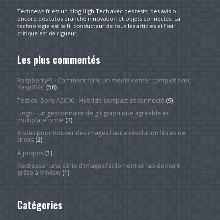
Technews.fr est un blog High Tech avec des tests, des avis ou
encore des tutos branché innovation et objets connectés. La
technologie est le fil conducteur de tous les articles et l’œil
critique est de rigueur.
Les plus commentés
RaspberryPi - Comment faire un média-center complet avec
RaspBMC
(56)
Test du Sony A5000 - Hybride compact et connecté
(9)
Ungit - Un gestionnaire de git graphique agréable et
multiplateforme
(2)
8 sites pour trouver des images haute résolution libres de
droits
(2)
À propos
(1)
Redresser une série d'images facilement et rapidement
grâce à XnView
(1)
Catégories