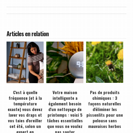
Articles en relation
C'est à quelle
Votre maison
Pas de produits
fréquence (et à la
intelligente a
chimiques : 3
température
également besoin
façons naturelles
exacte) vous devez
d'un nettoyage de
d'éliminer les
laver vos draps et
printemps : voici 5
pissenlits pour une
vos taies d'oreiller
tâches essentielles
pelouse sans
cet été, selon un
que vous ne voulez
mauvaises herbes
expert en
pas sauter