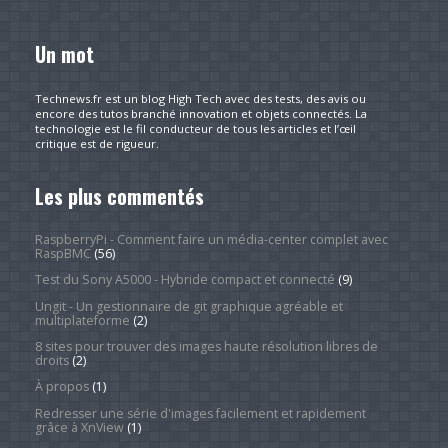
Un mot
Technews.fr est un blog High Tech avec des tests, des avis ou
encore des tutos branché innovation et objets connectés. La
technologie est le fil conducteur de tous les articles et l’œil
critique est de rigueur.
Les plus commentés
RaspberryPi - Comment faire un média-center complet avec
RaspBMC
(56)
Test du Sony A5000 - Hybride compact et connecté
(9)
Ungit - Un gestionnaire de git graphique agréable et
multiplateforme
(2)
8 sites pour trouver des images haute résolution libres de
droits
(2)
À propos
(1)
Redresser une série d'images facilement et rapidement
grâce à XnView
(1)