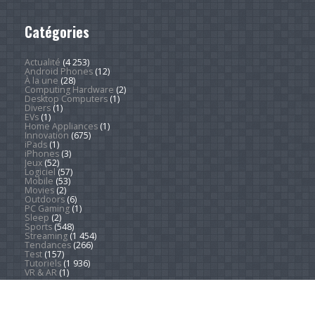
Catégories
Actualité
(4 253)
Android Phones
(12)
À la une
(28)
Computing Hardware
(2)
Desktop Computers
(1)
Divers
(1)
EVs
(1)
Home Appliances
(1)
Innovation
(675)
iPads
(1)
iPhones
(3)
Jeux
(52)
Logiciel
(57)
Mobile
(53)
Movies
(2)
Outdoors
(6)
PC Gaming
(1)
Sleep
(2)
Sports
(548)
Streaming
(1 454)
Tendances
(266)
Test
(157)
Tutoriels
(1 936)
VR & AR
(1)