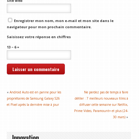
Site web
Enregistrer mon nom, mon e-mail et mon site dans le
navigateur pour mon prochain commentaire.
Saisissez votre réponse en chiffres
13 − 6 =
«
Android Auto est en panne pour les
Ne perdez pas de temps à faire
propriétaires de Samsung Galaxy S26
défiler : 7 meilleurs nouveaux films à
et Pixel après la dernière mise à jour
diffuser cette semaine sur Netflix,
Prime Video, Paramount+ et plus (24-
30 mars)
»
Innovation