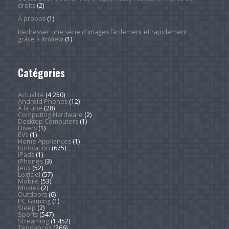
droits
(2)
À propos
(1)
Redresser une série d'images facilement et rapidement
grâce à XnView
(1)
Catégories
Actualité
(4 250)
Android Phones
(12)
À la une
(28)
Computing Hardware
(2)
Desktop Computers
(1)
Divers
(1)
EVs
(1)
Home Appliances
(1)
Innovation
(675)
iPads
(1)
iPhones
(3)
Jeux
(52)
Logiciel
(57)
Mobile
(53)
Movies
(2)
Outdoors
(6)
PC Gaming
(1)
Sleep
(2)
Sports
(547)
Streaming
(1 452)
Tendances
(266)