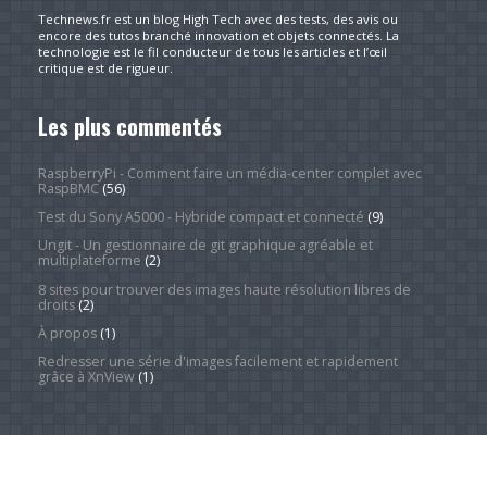
Technews.fr est un blog High Tech avec des tests, des avis ou
encore des tutos branché innovation et objets connectés. La
technologie est le fil conducteur de tous les articles et l’œil
critique est de rigueur.
Les plus commentés
RaspberryPi - Comment faire un média-center complet avec
RaspBMC
(56)
Test du Sony A5000 - Hybride compact et connecté
(9)
Ungit - Un gestionnaire de git graphique agréable et
multiplateforme
(2)
8 sites pour trouver des images haute résolution libres de
droits
(2)
À propos
(1)
Redresser une série d'images facilement et rapidement
grâce à XnView
(1)
Catégories