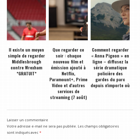
Il existe un moyen
Que regarder ce
Comment regarder
simple de regarder
soir : chaque
« Anna Pigeon » en
Middlesbrough
nouveau film et
ligne – diffusez la
contre Wrexham
émission ajouté à
série dramatique
*GRATUIT*
Netflix,
policière des
Paramount+, Prime
gardes du parc
Video et d'autres
depuis n'importe où
services de
streaming (7 août)
Laisser un commentaire
Votre adresse e-mail ne sera pas publiée.
Les champs obligatoires
sont indiqués avec
*