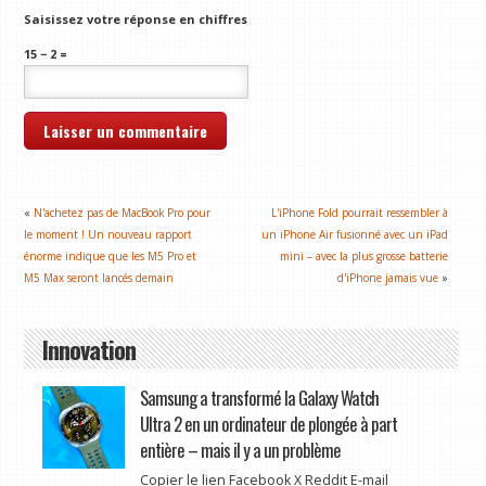
Saisissez votre réponse en chiffres
15 − 2 =
«
N'achetez pas de MacBook Pro pour
L'iPhone Fold pourrait ressembler à
le moment ! Un nouveau rapport
un iPhone Air fusionné avec un iPad
énorme indique que les M5 Pro et
mini – avec la plus grosse batterie
M5 Max seront lancés demain
d'iPhone jamais vue
»
Innovation
Samsung a transformé la Galaxy Watch
Ultra 2 en un ordinateur de plongée à part
entière – mais il y a un problème
Copier le lien Facebook X Reddit E-mail