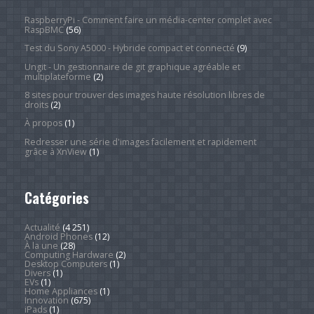
RaspberryPi - Comment faire un média-center complet avec
RaspBMC
(56)
Test du Sony A5000 - Hybride compact et connecté
(9)
Ungit - Un gestionnaire de git graphique agréable et
multiplateforme
(2)
8 sites pour trouver des images haute résolution libres de
droits
(2)
À propos
(1)
Redresser une série d'images facilement et rapidement
grâce à XnView
(1)
Catégories
Actualité
(4 251)
Android Phones
(12)
À la une
(28)
Computing Hardware
(2)
Desktop Computers
(1)
Divers
(1)
EVs
(1)
Home Appliances
(1)
Innovation
(675)
iPads
(1)