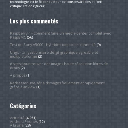
technologie est le fil conducteur de tous les articles et l’œil
critique est de rigueur.
Les plus commentés
RaspberryPi - Comment faire un média-center complet avec
RaspBMC
(56)
Test du Sony A5000 - Hybride compact et connecté
(9)
Ungit - Un gestionnaire de git graphique agréable et
multiplateforme
(2)
8 sites pour trouver des images haute résolution libres de
droits
(2)
À propos
(1)
Redresser une série d'images facilement et rapidement
grâce à XnView
(1)
Catégories
Actualité
(4 251)
Android Phones
(12)
À la une
(28)