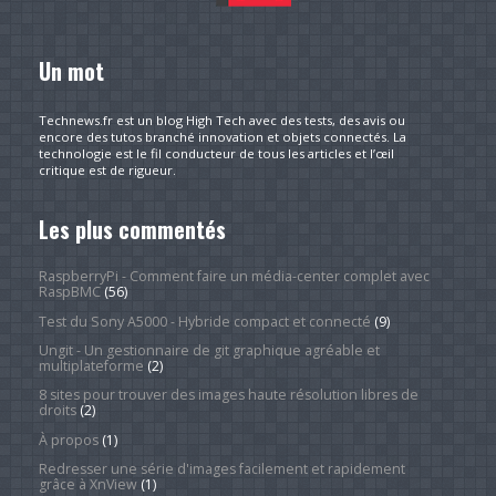
Un mot
Technews.fr est un blog High Tech avec des tests, des avis ou
encore des tutos branché innovation et objets connectés. La
technologie est le fil conducteur de tous les articles et l’œil
critique est de rigueur.
Les plus commentés
RaspberryPi - Comment faire un média-center complet avec
RaspBMC
(56)
Test du Sony A5000 - Hybride compact et connecté
(9)
Ungit - Un gestionnaire de git graphique agréable et
multiplateforme
(2)
8 sites pour trouver des images haute résolution libres de
droits
(2)
À propos
(1)
Redresser une série d'images facilement et rapidement
grâce à XnView
(1)