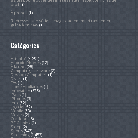
8 sites pour trouver des images haute résolution libres de
droits
(2)
À propos
(1)
Redresser une série d'images facilement et rapidement
grâce à XnView
(1)
Catégories
Actualité
(4 251)
Android Phones
(12)
À la une
(28)
Computing Hardware
(2)
Desktop Computers
(1)
Divers
(1)
EVs
(1)
Home Appliances
(1)
Innovation
(675)
iPads
(1)
iPhones
(3)
Jeux
(52)
Logiciel
(57)
Mobile
(53)
Movies
(2)
Outdoors
(6)
PC Gaming
(1)
Sleep
(2)
Sports
(547)
Streaming
(1 453)