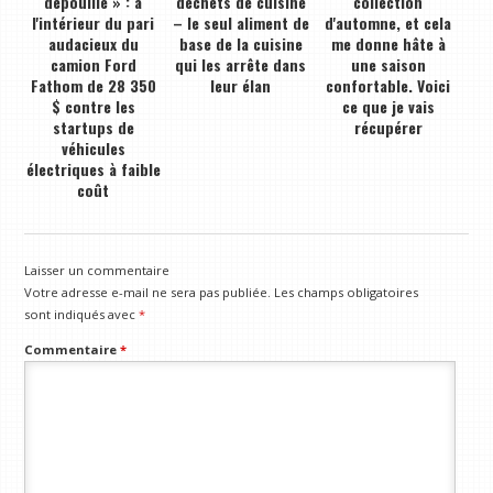
dépouillé » : à
déchets de cuisine
collection
l'intérieur du pari
– le seul aliment de
d'automne, et cela
audacieux du
base de la cuisine
me donne hâte à
camion Ford
qui les arrête dans
une saison
Fathom de 28 350
leur élan
confortable. Voici
$ contre les
ce que je vais
startups de
récupérer
véhicules
électriques à faible
coût
Laisser un commentaire
Votre adresse e-mail ne sera pas publiée.
Les champs obligatoires
sont indiqués avec
*
Commentaire
*