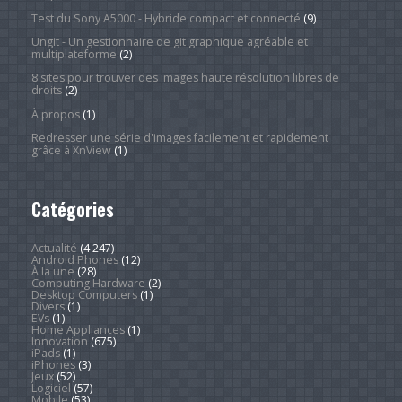
Test du Sony A5000 - Hybride compact et connecté
(9)
Ungit - Un gestionnaire de git graphique agréable et
multiplateforme
(2)
8 sites pour trouver des images haute résolution libres de
droits
(2)
À propos
(1)
Redresser une série d'images facilement et rapidement
grâce à XnView
(1)
Catégories
Actualité
(4 247)
Android Phones
(12)
À la une
(28)
Computing Hardware
(2)
Desktop Computers
(1)
Divers
(1)
EVs
(1)
Home Appliances
(1)
Innovation
(675)
iPads
(1)
iPhones
(3)
Jeux
(52)
Logiciel
(57)
Mobile
(53)